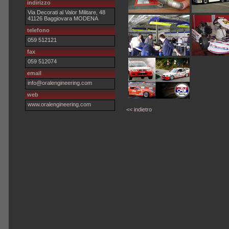
indirizzo
Via Decorati al Valor Militare, 48
41126 Baggiovara MODENA
telefono
059 512121
fax
059 512074
email
info@oralengineering.com
web
www.oralengineering.com
<< indietro